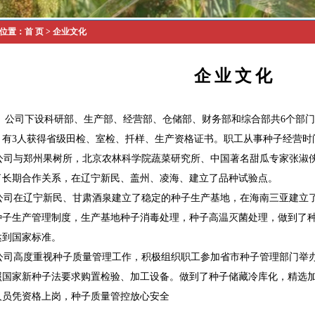
位置：
首 页
> 企业文化
企业文化
司下设科研部、生产部、经营部、仓储部、财务部和综合部共6个部门，
，有3人获得省级田检、室检、扦样、生产资格证书。职工从事种子经营时
司与郑州果树所，北京农林科学院蔬菜研究所、中国著名甜瓜专家张淑侠
了长期合作关系，在辽宁新民、盖州、凌海、建立了品种试验点。
司在辽宁新民、甘肃酒泉建立了稳定的种子生产基地，在海南三亚建立了
种子生产管理制度，生产基地种子消毒处理，种子高温灭菌处理，做到了
达到国家标准。
司高度重视种子质量管理工作，积极组织职工参加省市种子管理部门举办
照国家新种子法要求购置检验、加工设备。做到了种子储藏冷库化，精选
人员凭资格上岗，种子质量管控放心安全