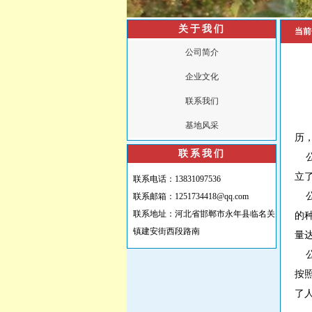
关于我们
当前
公司简介
企业文化
联系我们
公
基地风采
历
联系我们
公
立
联系电话：13831097536
公
联系邮箱：1251734418@qq.com
联系地址：河北省邯郸市永年县临名关
的
镇建安街西段路南
量
公
按
了