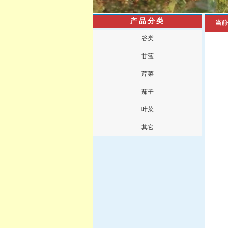
产品分类
当前
谷类
甘蓝
芹菜
茄子
叶菜
其它