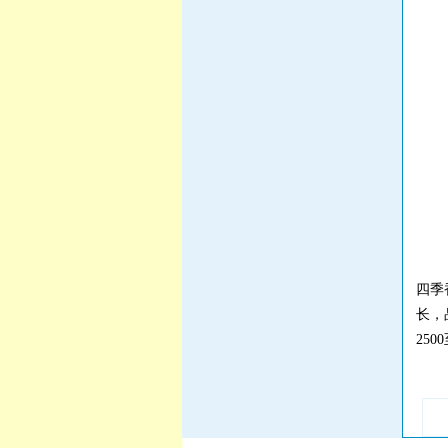
四季
长，
250