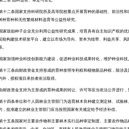
三章 品种选育、审定与登记
十二条国家支持科研院所及高等院校重点开展育种的基础性、前沿性和
树种育种和无性繁殖材料选育等公益性研究。
家鼓励种子企业充分利用公益性研究成果，培育具有自主知识产权的优
院校构建技术研发平台，建立以市场为导向、资本为纽带、利益共享、风
系。
家加强种业科技创新能力建设，促进种业科技成果转化，维护种业科技
十三条由财政资金支持形成的育种发明专利权和植物新品种权，除涉及
的外，授权项目承担者依法取得。
财政资金支持为主形成的育种成果的转让、许可等应当依法公开进行，
十四条单位和个人因林业主管部门为选育林木良种建立测定林、试验林
的，批准建立的林业主管部门应当按照国家有关规定给予经济补偿。
十五条国家对主要农作物和主要林木实行品种审定制度。主要农作物品