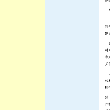
家
申
主
科
制
第
林
审
关
品
位
时
第
作