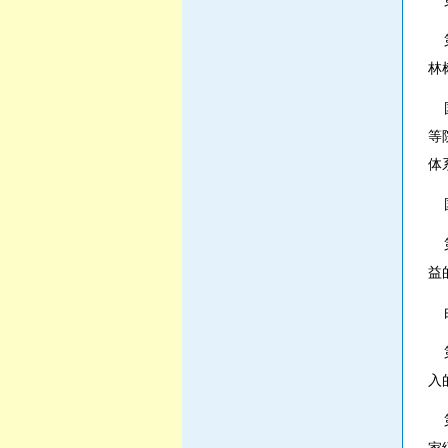
第
第
林
国
等
体
国
第
益
由
第
入
第