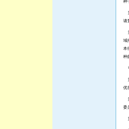
种
第
请
第
域
本
种
引
第
优
第
委
第