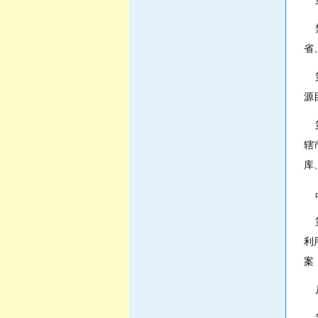
第
禁
省
第
源
第
辖
库
占
第
利
案
从